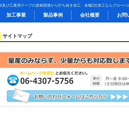
絶縁材及び工業用テープの資材調達から打ち抜き加工、各種2次加工ならグロー
加工事業
製品事例
会社概要
お問
サイトマップ