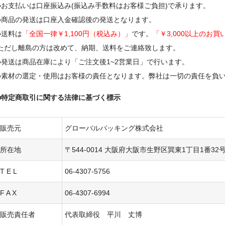
●お支払いは口座振込み(振込み手数料はお客様ご負担)で承ります。
●商品の発送は口座入金確認後の発送となります。
●送料は
「全国一律￥1,100円（税込み）」
です。
「￥3,000以上のお
ただし離島の方は改めて、納期、送料をご連絡致します。
●発送は商品在庫により
「ご注文後1~2営業日」
で行います。
●素材の選定・使用はお客様の責任となります。弊社は一切の責任を負
■特定商取引に関する法律に基づく標示
販売元
グローバルパッキング株式会社
所在地
〒544-0014 大阪府大阪市生野区巽東1丁目1番32
T E L
06-4307-5756
F A X
06-4307-6994
販売責任者
代表取締役 平川 丈博