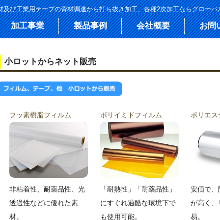
絶縁材及び工業用テープの資材調達から打ち抜き加工、各種2次加工ならグロー
加工事業
製品事例
会社概要
お問
小ロットからネット販売
フッ素樹脂フィルム
ポリイミドフィルム
ポリエス
非粘着性、耐薬品性、光
「耐熱性」「耐薬品性」
安価で、
透過性などに優れた
素
にすぐれ過酷な環境下で
が高く、
材。
も使用可能。
易。