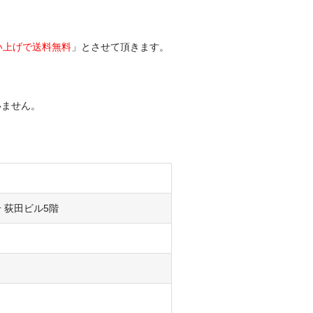
買い上げで送料無料
」
とさせて頂きます。
いません。
号 荻田ビル5階