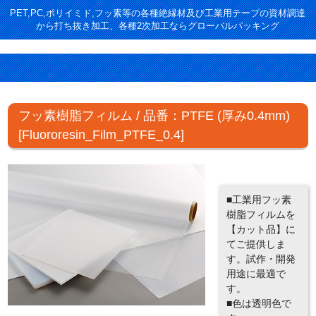
PET,PC,ポリイミド,フッ素等の各種絶縁材及び工業用テープの資材調達
から打ち抜き加工、各種2次加工ならグローバルパッキング
フッ素樹脂フィルム / 品番：PTFE (厚み0.4mm)
[Fluororesin_Film_PTFE_0.4]
■工業用フッ素
樹脂フィルムを
【カット品】に
てご提供しま
す。試作・開発
用途に最適で
す。
■色は透明色で