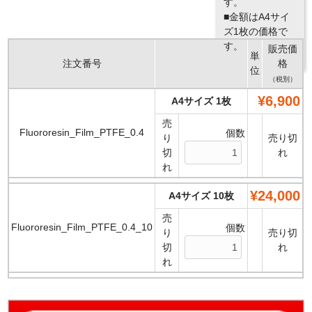
す。
■金額はA4サイ
ズ1枚の価格で
す。
販売価
単
注文番号
格
位
（税別）
¥6,900
A4サイズ 1枚
売
Fluororesin_Film_PTFE_0.4
個数
り
売り切
切
れ
れ
¥24,000
A4サイズ 10枚
売
Fluororesin_Film_PTFE_0.4_10
個数
り
売り切
切
れ
れ