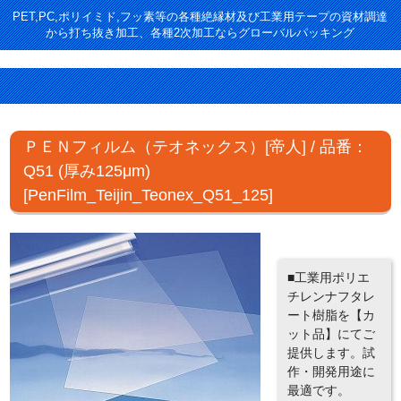
PET,PC,ポリイミド,フッ素等の各種絶縁材及び工業用テープの資材調達
から打ち抜き加工、各種2次加工ならグローバルパッキング
ＰＥＮフィルム（テオネックス）[帝人] / 品番：
Q51 (厚み125μm)
[PenFilm_Teijin_Teonex_Q51_125]
■工業用ポリエ
チレンナフタレ
ート樹脂を【カ
ット品】にてご
提供します。試
作・開発用途に
最適です。