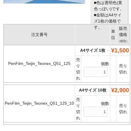
■色は透明色(黄
色っぽい)です。
■金額はA4サイ
ズ1枚の価格で
す。
販売
単
注文番号
価格
位
（税別）
¥1,500
A4サイズ 1枚
売
PenFilm_Teijin_Teonex_Q51_125
個数
り
売り
切
切れ
れ
¥2,900
A4サイズ 10枚
売
PenFilm_Teijin_Teonex_Q51_125_10
個数
り
売り
切
切れ
れ